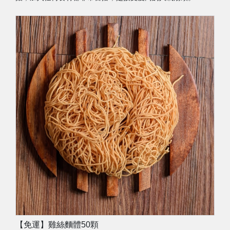
【免運】雞絲麵體50顆