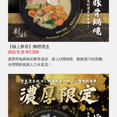
【極上豚骨】麵體禮盒
網路售價
NT.350
濃厚而無腥味的豚骨湯頭，搭上Q彈綿密、吸飽湯汁的意麵，
光用聞的就讓人口水直流！