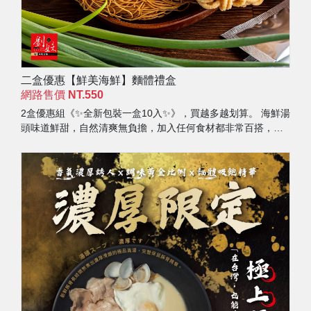
二盒優惠【鮮美海鮮】麵體禮盒
網路售價
NT.550
2盒優惠組《✨全新包裝一盒10入✨》，買越多越划算。 海鮮湯
頭味道鮮甜，自然清爽無負擔，加入任何食材都非常百搭，是
接受度高的人氣湯頭。