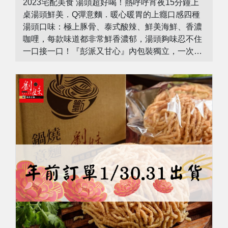
2023宅配美食 湯頭超好喝！熱呼呼宵夜15分鐘上
桌湯頭鮮美．Q彈意麵．暖心暖胃的上癮口感四種
湯頭口味：極上豚骨、泰式酸辣、鮮美海鮮、香濃
咖哩，每款味道都非常鮮香濃郁，湯頭夠味忍不住
一口接一口！『彭派又甘心』內包裝獨立，一次一
包保存容易，團購一起分食也方便！『好吃又方
便』會煮泡麵就會煮鍋燒意麵，15分鐘輕鬆上桌！
『麵Q不軟爛』意麵最怕軟爛油膩感，我們嚴選高
含量蛋液與台灣麵粉，麵體新鮮油炸，吃起來Q彈
自然滑順！『湯頭好好喝』湯底清爽不油膩，四種
口味的獨家湯頭(鮮美海鮮 / 香濃咖哩 / 泰式酸辣 /
極上豚骨)，任選口味還有優惠！滿足清爽派 / 重口
味派 的味蕾！『配料自由加』自行加入喜愛火鍋
料、肉片、蛋，更加營養豐盛！...