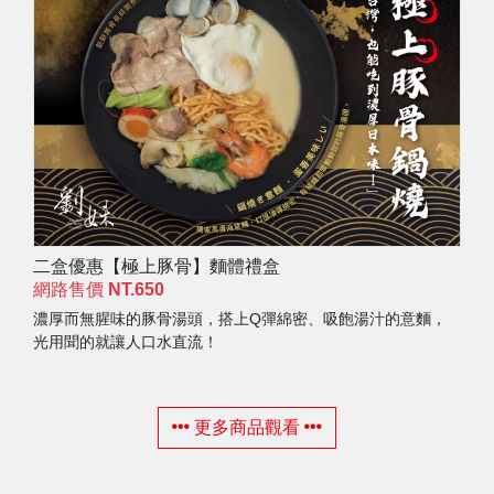
二盒優惠【極上豚骨】麵體禮盒
網路售價
NT.650
濃厚而無腥味的豚骨湯頭，搭上Q彈綿密、吸飽湯汁的意麵，
光用聞的就讓人口水直流！
更多商品觀看