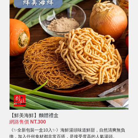
【鮮美海鮮】麵體禮盒
網路售價
NT.300
《✨全新包裝一盒10入✨》海鮮湯頭味道鮮甜，自然清爽無負
擔，加入任何食材都非常百搭，是接受度高的人氣湯頭。