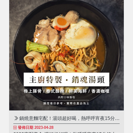
https://bit.ly/4aPdqay( 圖片來源/ 台灣旅行趣 )
鍋燒意麵宅配！湯頭超好喝，​​熱呼呼宵夜15分鐘
上桌
發佈日期 2023-04-28