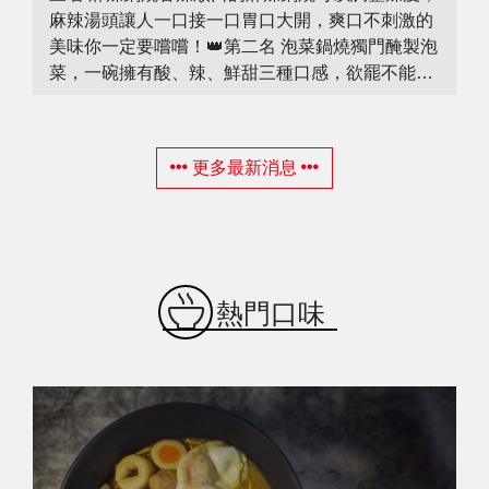
麻辣湯頭讓人一口接一口胃口大開，爽口不刺激的
美味你一定要嚐嚐！👑第二名 泡菜鍋燒獨門醃製泡
菜，一碗擁有酸、辣、鮮甜三種口感，欲罷不能的
湯頭彷彿有戀愛的滋味，挑動味蕾超滿足。👑第一
名 牛奶鍋燒大人小孩的最愛，獨家熬製高湯搭配濃
郁奶香，香甜滑順好幸福，順口不膩口的人氣第一
更多最新消息
名非牛奶鍋燒莫屬💕！-您喜歡的口味上榜了嗎？
熱門口味