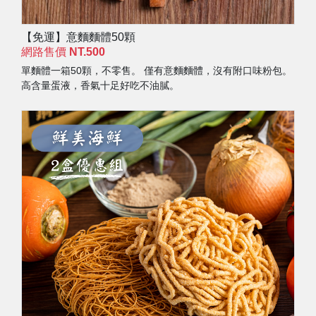
【免運】意麵麵體50顆
網路售價
NT.500
單麵體一箱50顆，不零售。 僅有意麵麵體，沒有附口味粉包。
高含量蛋液，香氣十足好吃不油膩。