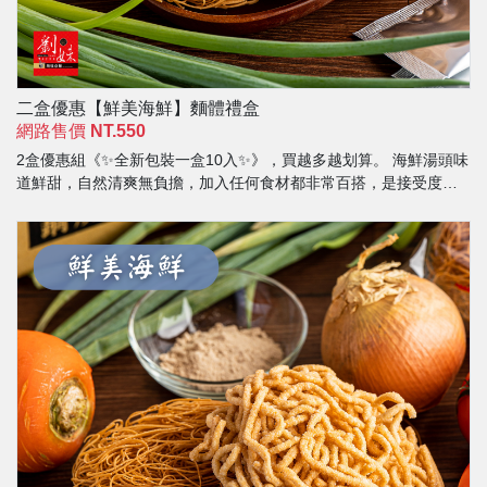
二盒優惠【鮮美海鮮】麵體禮盒
網路售價
NT.550
2盒優惠組《✨全新包裝一盒10入✨》，買越多越划算。 海鮮湯頭味
道鮮甜，自然清爽無負擔，加入任何食材都非常百搭，是接受度高
的人氣湯頭。