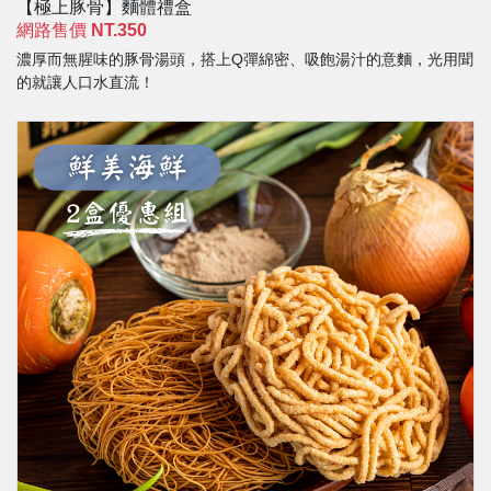
【極上豚骨】麵體禮盒
網路售價
NT.350
濃厚而無腥味的豚骨湯頭，搭上Q彈綿密、吸飽湯汁的意麵，光用聞
的就讓人口水直流！