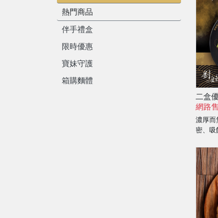
熱門商品
伴手禮盒
限時優惠
寶妹守護
箱購麵體
二盒
網路
濃厚而
密、吸
水直流