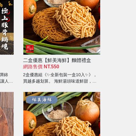
二盒優惠【鮮美海鮮】麵體禮盒
網路售價
NT.550
彈綿
2盒優惠組《✨全新包裝一盒10入✨》，
就讓人口
買越多越划算。 海鮮湯頭味道鮮甜，自
然清爽無負擔，加入任何食材都非常百
搭，是接受度高的人氣湯頭。