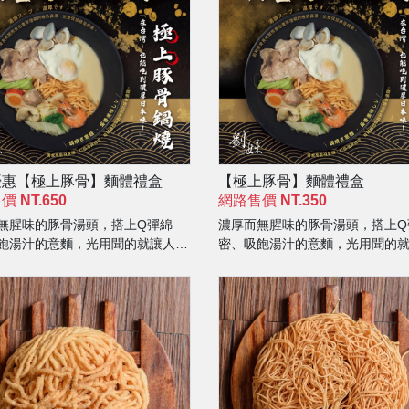
優惠【極上豚骨】麵體禮盒
【極上豚骨】麵體禮盒
售價
NT.650
網路售價
NT.350
無腥味的豚骨湯頭，搭上Q彈綿
濃厚而無腥味的豚骨湯頭，搭上Q
飽湯汁的意麵，光用聞的就讓人口
密、吸飽湯汁的意麵，光用聞的
！
水直流！