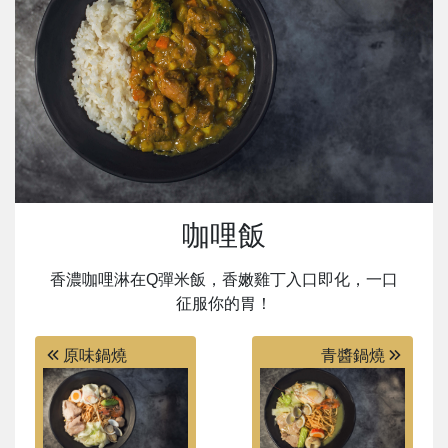
咖哩飯
香濃咖哩淋在Q彈米飯，香嫩雞丁入口即化，一口
征服你的胃！
原味鍋燒
青醬鍋燒